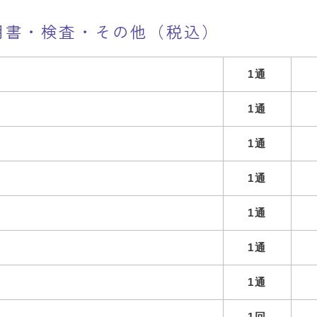
明書・検査・その他（税込）
1通
1通
1通
1通
1通
1通
1通
1回