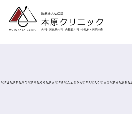
%E4%BF%9D%E9%99%BA%E5%A4%96%E8%B2%A0%E6%8B%