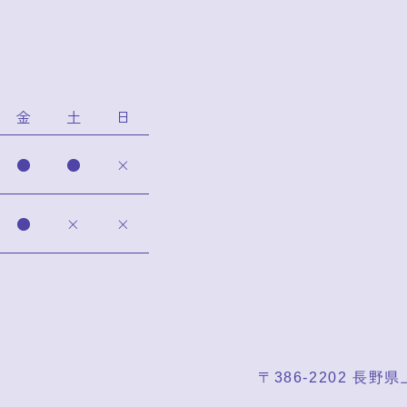
金
土
日
●
●
×
●
×
×
〒386-2202 長野